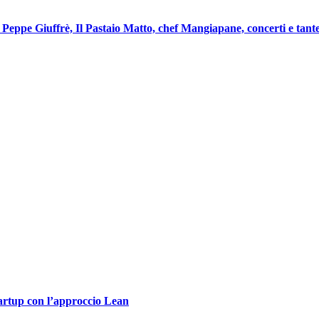
eppe Giuffrè, Il Pastaio Matto, chef Mangiapane, concerti e tante
tartup con l’approccio Lean