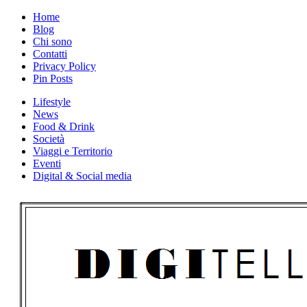
Skip
Home
to
Blog
content
Chi sono
Contatti
Privacy Policy
Pin Posts
Lifestyle
News
Food & Drink
Società
Viaggi e Territorio
Eventi
Digital & Social media