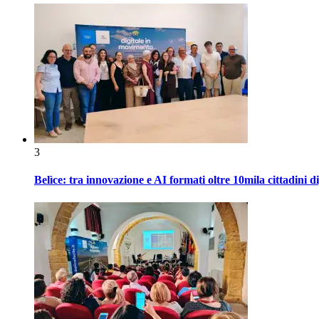
3
Belìce: tra innovazione e AI formati oltre 10mila cittadini d