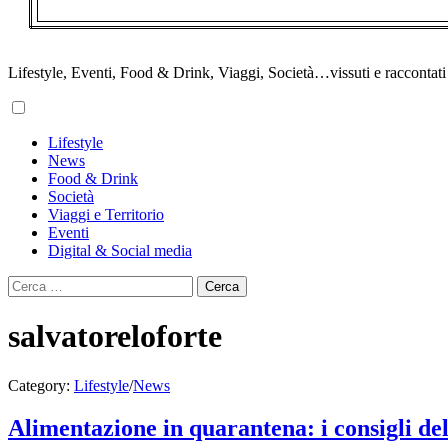
Lifestyle, Eventi, Food & Drink, Viaggi, Società…vissuti e raccontati d
Primary
Lifestyle
Menu
News
Food & Drink
Società
Viaggi e Territorio
Eventi
Digital & Social media
Ricerca
per:
salvatoreloforte
Category:
Lifestyle
/
News
Alimentazione in quarantena: i consigli del