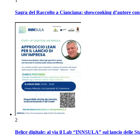
1
Sagra del Raccolto a Cianciana: showcooking d’autore con P
2
Belìce digitale: al via il Lab “INNSULA” sul lancio delle S