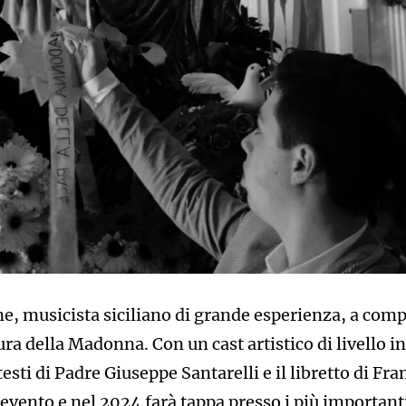
e, musicista siciliano di grande esperienza, a comp
ura della Madonna. Con un cast artistico di livello i
sti di Padre Giuseppe Santarelli e il libretto di Fr
vento e nel 2024 farà tappa presso i più important