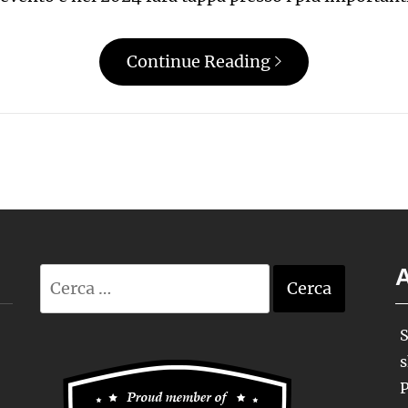
Continue Reading
A
Ricerca
per:
S
s
P