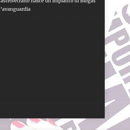
astelvetrano nasce un impianto di Biogas
’avanguardia