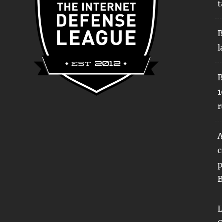
t
B
l
B
1
r
A
c
p
B
L