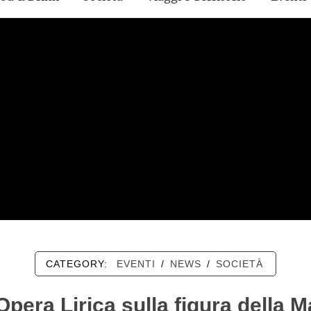
CATEGORY:
EVENTI
/
NEWS
/
SOCIETÀ
pera Lirica sulla figura della M