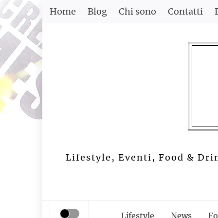
Skip
Home
Blog
Chi sono
Contatti
to
content
Lifestyle, Eventi, Food & Dri
Lifestyle
News
Fo