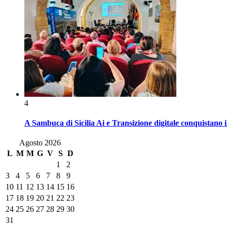
4
A Sambuca di Sicilia Ai e Transizione digitale conquistano i
Agosto 2026
L
M
M
G
V
S
D
1
2
3
4
5
6
7
8
9
10
11
12
13
14
15
16
17
18
19
20
21
22
23
24
25
26
27
28
29
30
31