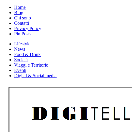
Skip
Home
to
Blog
content
Chi sono
Contatti
Privacy Policy
Pin Posts
Lifestyle
News
Food & Drink
Società
Viaggi e Territorio
Eventi
Digital & Social media