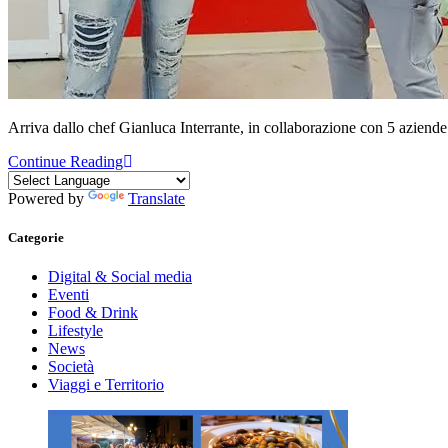
Arriva dallo chef Gianluca Interrante, in collaborazione con 5 aziende d
Continue Reading
Powered by
Translate
Categorie
Digital & Social media
Eventi
Food & Drink
Lifestyle
News
Società
Viaggi e Territorio