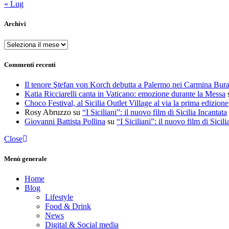
« Lug
Archivi
Archivi
Commenti recenti
Il tenore Ştefan von Korch debutta a Palermo nei Carmina Bur
Katia Ricciarelli canta in Vaticano: emozione durante la Messa
Choco Festival, al Sicilia Outlet Village al via la prima edizione
Rosy Abruzzo
su
“I Siciliani”: il nuovo film di Sicilia Incantata
Giovanni Battista Pollina
su
“I Siciliani”: il nuovo film di Sicili
Close
Menù generale
Home
Blog
Lifestyle
Food & Drink
News
Digital & Social media