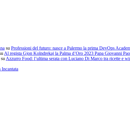
ana
su
Professioni del futuro: nasce a Palermo la prima DevOps Acade
su
Al regista Gjon Kolndrekaj la Palma d’Oro 2023 Papa Giovanni Paol
su
Azzurro Food: l’ultima serata con Luciano Di Marco tra ricette e wi
a Incantata