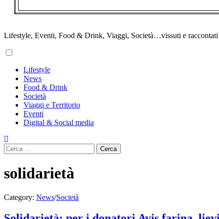
Lifestyle, Eventi, Food & Drink, Viaggi, Società…vissuti e raccontati d
Primary
Lifestyle
Menu
News
Food & Drink
Società
Viaggi e Territorio
Eventi
Digital & Social media
Ricerca
per:
solidarietà
Category:
News
/
Società
Solidarietà: per i donatori Avis farina, liev