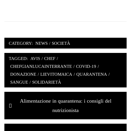
CATEGORY:
NEWS
/
SOCIETÀ
TAGGED:
AVIS
/
CHEF
/
CHEFGIANLUCAINTERRANTE
/
COVID-19
/
DONAZIONE
/
LIEVITOMAICA
/
QUARANTENA
/
SANGUE
/
SOLIDARIETÀ
Navigazione
Previous
Alimentazione in quarantena: i consigli del
articoli
post:
nutrizionista