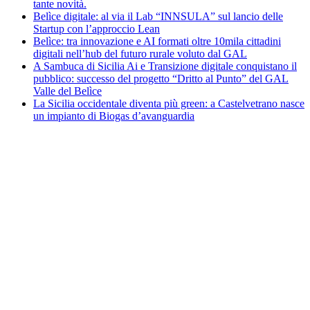
tante novità.
Belìce digitale: al via il Lab “INNSULA” sul lancio delle
Startup con l’approccio Lean
Belìce: tra innovazione e AI formati oltre 10mila cittadini
digitali nell’hub del futuro rurale voluto dal GAL
A Sambuca di Sicilia Ai e Transizione digitale conquistano il
pubblico: successo del progetto “Dritto al Punto” del GAL
Valle del Belìce
La Sicilia occidentale diventa più green: a Castelvetrano nasce
un impianto di Biogas d’avanguardia