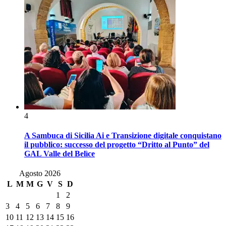
4
A Sambuca di Sicilia Ai e Transizione digitale conquistano
il pubblico: successo del progetto “Dritto al Punto” del
GAL Valle del Belìce
Agosto 2026
L
M
M
G
V
S
D
1
2
3
4
5
6
7
8
9
10
11
12
13
14
15
16