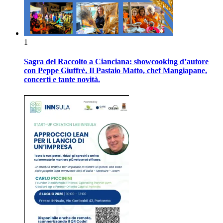
1
Sagra del Raccolto a Cianciana: showcooking d’autore
con Peppe Giuffrè, Il Pastaio Matto, chef Mangiapane,
concerti e tante novità.