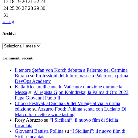
17
18
19
20
21
22
23
24
25
26
27
28
29
30
31
« Lug
Archivi
Archivi
Commenti recenti
Il tenore Ştefan von Korch debutta a Palermo nei Carmina
Burana
su
Professioni del futuro: nasce a Palermo la prima
DevOps Academy
Katia Ricciarelli canta in Vaticano: emozione durante la
Messa
su
Al regista Gjon Kolndrekaj la Palma d’Oro 2023
Papa Giovanni Paolo II
Choco Festival, al Sicilia Outlet Village al via la prima
edizione
su
Azzurro Food: l’ultima serata con Luciano Di
Marco tra ricette e wine tasting
Rosy Abruzzo
su
“I Siciliani”: il nuovo film di Sicilia
Incantata
Giovanni Battista Pollina
su
“I Siciliani”: il nuovo film di
Sicilia Incantata