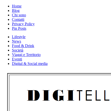
Skip
Home
to
Blog
content
Chi sono
Contatti
Privacy Policy
Pin Posts
Lifestyle
News
Food & Drink
Società
Viaggi e Territorio
Eventi
Digital & Social media