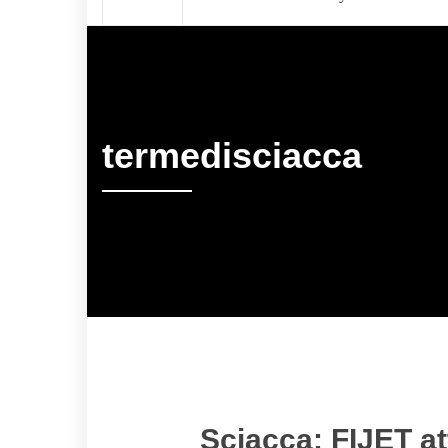
termedisciacca
Sciacca: FIJET at