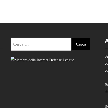
A
Ricerca
per:
Sa
co
co
Be
de
Be