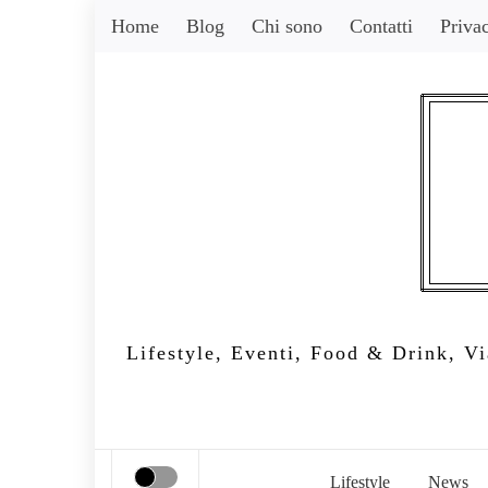
Skip
Home
Blog
Chi sono
Contatti
Priva
to
content
Lifestyle, Eventi, Food & Drink, Via
Lifestyle
News