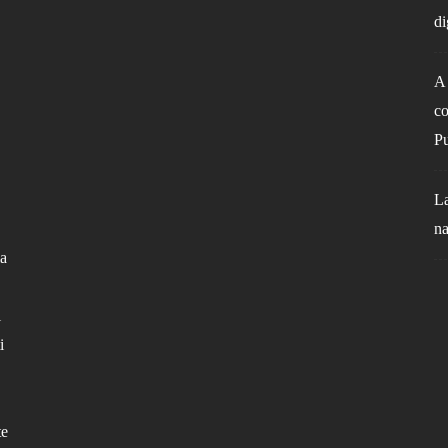
di
A 
co
Pu
La
na
la
l
i
te