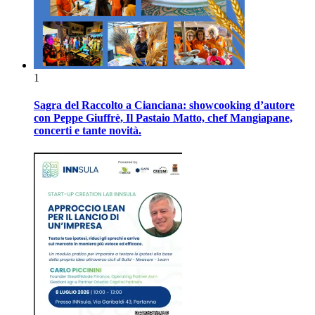
1
Sagra del Raccolto a Cianciana: showcooking d’autore
con Peppe Giuffrè, Il Pastaio Matto, chef Mangiapane,
concerti e tante novità.