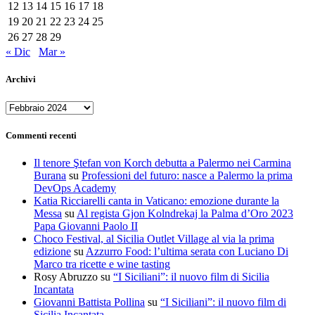
12
13
14
15
16
17
18
19
20
21
22
23
24
25
26
27
28
29
« Dic
Mar »
Archivi
Archivi
Commenti recenti
Il tenore Ştefan von Korch debutta a Palermo nei Carmina
Burana
su
Professioni del futuro: nasce a Palermo la prima
DevOps Academy
Katia Ricciarelli canta in Vaticano: emozione durante la
Messa
su
Al regista Gjon Kolndrekaj la Palma d’Oro 2023
Papa Giovanni Paolo II
Choco Festival, al Sicilia Outlet Village al via la prima
edizione
su
Azzurro Food: l’ultima serata con Luciano Di
Marco tra ricette e wine tasting
Rosy Abruzzo
su
“I Siciliani”: il nuovo film di Sicilia
Incantata
Giovanni Battista Pollina
su
“I Siciliani”: il nuovo film di
Sicilia Incantata