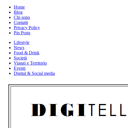
Skip
Home
to
Blog
content
Chi sono
Contatti
Privacy Policy
Pin Posts
Lifestyle
News
Food & Drink
Società
Viaggi e Territorio
Eventi
Digital & Social media