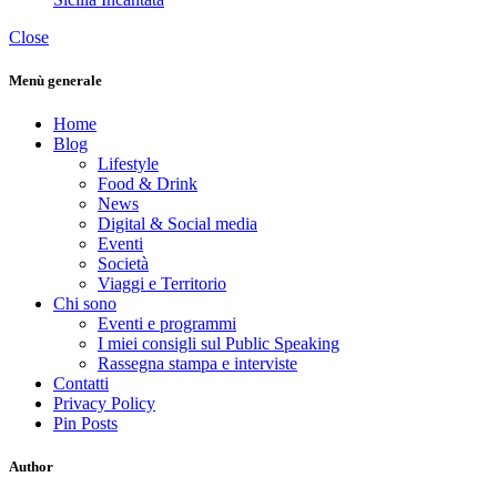
Close
Menù generale
Home
Blog
Lifestyle
Food & Drink
News
Digital & Social media
Eventi
Società
Viaggi e Territorio
Chi sono
Eventi e programmi
I miei consigli sul Public Speaking
Rassegna stampa e interviste
Contatti
Privacy Policy
Pin Posts
Author