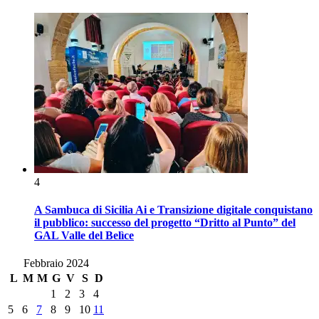
4
A Sambuca di Sicilia Ai e Transizione digitale conquistano
il pubblico: successo del progetto “Dritto al Punto” del
GAL Valle del Belìce
Febbraio 2024
L
M
M
G
V
S
D
1
2
3
4
5
6
7
8
9
10
11