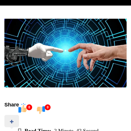
Share
0
0
Read Time:
2 Minute, 42 Second