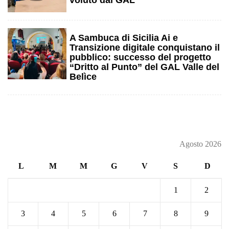
4
A Sambuca di Sicilia Ai e
Transizione digitale conquistano il
pubblico: successo del progetto
“Dritto al Punto” del GAL Valle del
Belìce
Agosto 2026
L
M
M
G
V
S
D
1
2
3
4
5
6
7
8
9