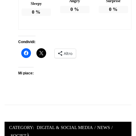
Angry
Surprise
Sleepy
0
%
0
%
0
%
Condividi:
Altro
Mi piace:
CATEGORY:
DIGITAL & SOCIAL MEDIA
/
NEWS
/
SOCIETÀ