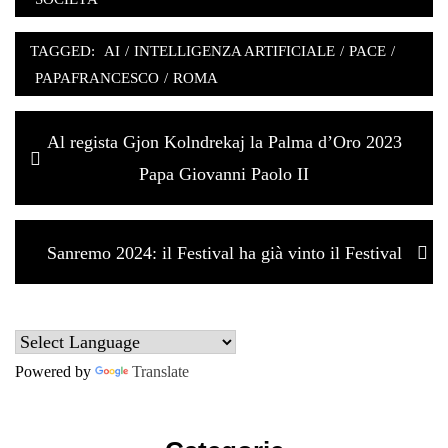
TAGGED:
AI
/
INTELLIGENZA ARTIFICIALE
/
PACE
/
PAPAFRANCESCO
/
ROMA
Navigazione
Previous
Al regista Gjon Kolndrekaj la Palma d’Oro 2023
articoli
post:
Papa Giovanni Paolo II
Next
Sanremo 2024: il Festival ha già vinto il Festival
post:
Powered by
Translate