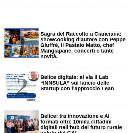
1
Sagra del Raccolto a Cianciana:
showcooking d’autore con Peppe
Giuffrè, Il Pastaio Matto, chef
Mangiapane, concerti e tante
novità.
2
Belìce digitale: al via il Lab
“INNSULA” sul lancio delle
Startup con l’approccio Lean
3
Belìce: tra innovazione e AI
formati oltre 10mila cittadini
digitali nell’hub del futuro rurale
voluto dal GAL