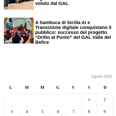
voluto dal GAL
4
A Sambuca di Sicilia Ai e
Transizione digitale conquistano il
pubblico: successo del progetto
“Dritto al Punto” del GAL Valle del
Belìce
Agosto 2026
L
M
M
G
V
S
D
1
2
3
4
5
6
7
8
9