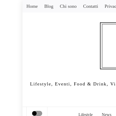
Skip
Home
Blog
Chi sono
Contatti
Priva
to
content
Lifestyle, Eventi, Food & Drink, Via
Lifestyle
News