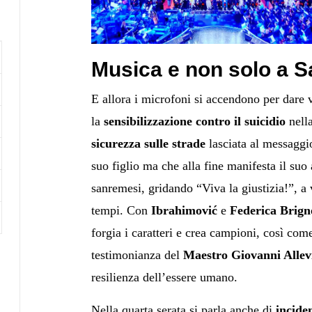
Musica e non solo a 
E allora i microfoni si accendono per dare
la
sensibilizzazione contro il suicidio
nell
sicurezza sulle strade
lasciata al messaggi
suo figlio ma che alla fine manifesta il suo 
sanremesi, gridando “Viva la giustizia!”, a 
tempi. Con
Ibrahimović
e
Federica Brign
forgia i caratteri e crea campioni, così com
testimonianza del
Maestro Giovanni Allev
resilienza dell’essere umano.
Nella quarta serata si parla anche di
inciden