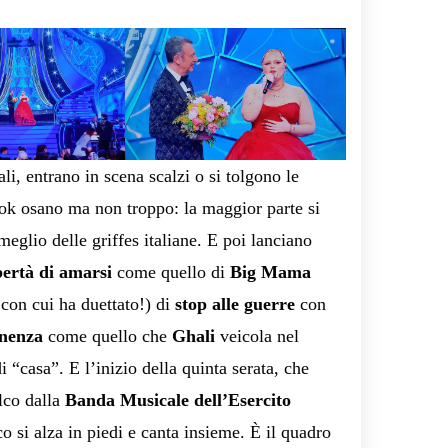
li, entrano in scena scalzi o si tolgono le
ok osano ma non troppo: la maggior parte si
meglio delle griffes italiane. E poi lanciano
bertà di amarsi
come quello di
Big Mama
 con cui ha duettato!) di
stop alle guerre
con
enenza
come quello che
Ghali
veicola nel
i “casa”. E l’inizio della quinta serata, che
lco dalla
Banda Musicale dell’Esercito
ico si alza in piedi e canta insieme. È il quadro