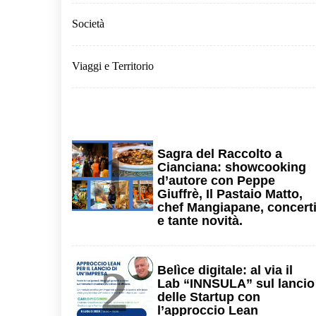
Società
Viaggi e Territorio
1
Sagra del Raccolto a
Cianciana: showcooking
d’autore con Peppe
Giuffrè, Il Pastaio Matto,
chef Mangiapane, concert
e tante novità.
2
Belìce digitale: al via il
Lab “INNSULA” sul lancio
delle Startup con
l’approccio Lean