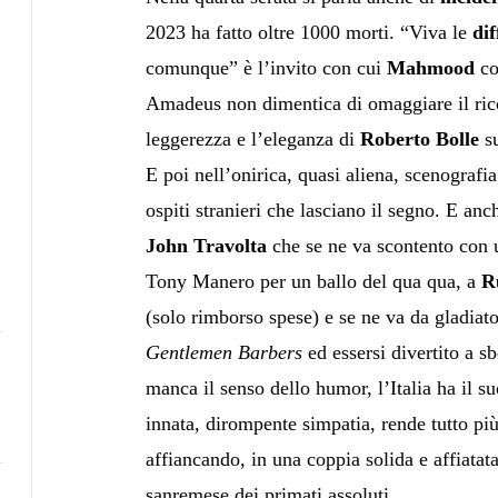
2023 ha fatto oltre 1000 morti. “Viva le
di
comunque” è l’invito con cui
Mahmood
co
Amadeus non dimentica di omaggiare il rico
leggerezza e l’eleganza di
Roberto Bolle
s
E poi nell’onirica, quasi aliena, scenografi
ospiti stranieri che lasciano il segno. E an
John Travolta
che se ne va scontento con u
Tony Manero per un ballo del qua qua, a
R
(solo rimborso spese) e se ne va da gladiat
Gentlemen Barbers
ed essersi divertito a s
manca il senso dello humor, l’Italia ha il s
innata, dirompente simpatia, rende tutto più
affiancando, in una coppia solida e affiatat
sanremese dei primati assoluti.
a