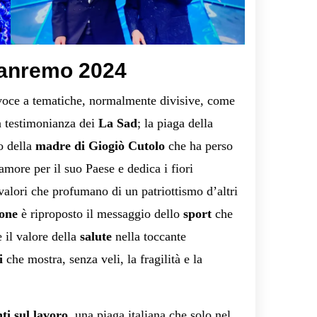
Sanremo 2024
 voce a tematiche, normalmente divisive, come
a testimonianza dei
La Sad
; la piaga della
o della
madre di Giogiò Cutolo
che ha perso
amore per il suo Paese e dedica i fiori
valori che profumano di un patriottismo d’altri
one
è riproposto il messaggio dello
sport
che
e il valore della
salute
nella toccante
i
che mostra, senza veli, la fragilità e la
ti sul lavoro
, una piaga italiana che solo nel