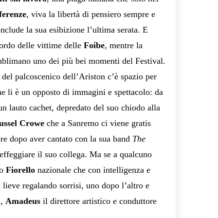
fferenze
, viva la libertà di pensiero sempre e
nclude la sua esibizione l’ultima serata. E
rdo delle vittime delle
Foibe
, mentre la
ublimano uno dei più bei momenti del Festival.
a del palcoscenico dell’Ariston c’è spazio per
che li è un opposto di immagini e spettacolo: da
n lauto cachet, depredato del suo chiodo alla
ussel Crowe
che a Sanremo ci viene gratis
ore dopo aver cantato con la sua band
The
beffeggiare il suo collega. Ma se a qualcuno
uo
Fiorello
nazionale che con intelligenza e
 lieve regalando sorrisi, uno dopo l’altro e
a,
Amadeus
il direttore artistico e conduttore