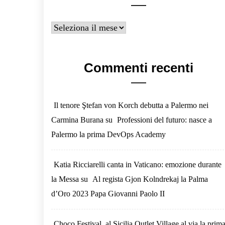
Archivi
Commenti recenti
Il tenore Ştefan von Korch debutta a Palermo nei
Carmina Burana
su
Professioni del futuro: nasce a
Palermo la prima DevOps Academy
Katia Ricciarelli canta in Vaticano: emozione durante
la Messa
su
Al regista Gjon Kolndrekaj la Palma
d’Oro 2023 Papa Giovanni Paolo II
Choco Festival, al Sicilia Outlet Village al via la prim