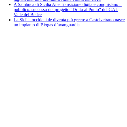
A Sambuca di Sicilia Ai e Transizione digitale conquistano il
pubblico: successo del progetto “Dritto al Punto” del GAL
Valle del Belìce
La Sicilia occidentale diventa più green: a Castelvetrano nasce
un impianto di Biogas d’avanguardia