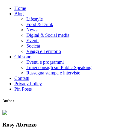
Home
Blog
Lifestyle
Food & Drink
News
Digital & Social media
Eventi
Società
Viaggi e Territorio
Chi sono
Eventi e programmi
I miei consigli sul Public Speaking
Rassegna stampa e interviste
Contatti
Privacy Policy
Pin Posts
Author
Rosy Abruzzo