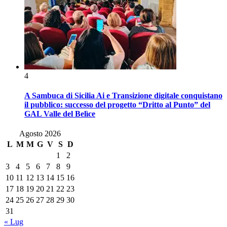
4
A Sambuca di Sicilia Ai e Transizione digitale conquistano
il pubblico: successo del progetto “Dritto al Punto” del
GAL Valle del Belìce
Agosto 2026
L
M
M
G
V
S
D
1
2
3
4
5
6
7
8
9
10
11
12
13
14
15
16
17
18
19
20
21
22
23
24
25
26
27
28
29
30
31
« Lug