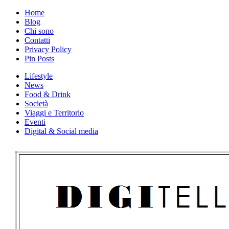
Skip
Home
to
Blog
content
Chi sono
Contatti
Privacy Policy
Pin Posts
Lifestyle
News
Food & Drink
Società
Viaggi e Territorio
Eventi
Digital & Social media