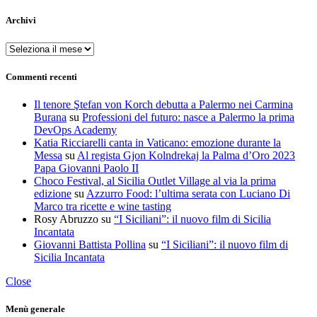
Archivi
Archivi
Commenti recenti
Il tenore Ştefan von Korch debutta a Palermo nei Carmina
Burana
su
Professioni del futuro: nasce a Palermo la prima
DevOps Academy
Katia Ricciarelli canta in Vaticano: emozione durante la
Messa
su
Al regista Gjon Kolndrekaj la Palma d’Oro 2023
Papa Giovanni Paolo II
Choco Festival, al Sicilia Outlet Village al via la prima
edizione
su
Azzurro Food: l’ultima serata con Luciano Di
Marco tra ricette e wine tasting
Rosy Abruzzo
su
“I Siciliani”: il nuovo film di Sicilia
Incantata
Giovanni Battista Pollina
su
“I Siciliani”: il nuovo film di
Sicilia Incantata
Close
Menù generale