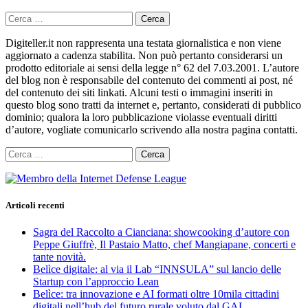
Ricerca
per:
Digiteller.it non rappresenta una testata giornalistica e non viene
aggiornato a cadenza stabilita. Non può pertanto considerarsi un
prodotto editoriale ai sensi della legge n° 62 del 7.03.2001. L’autore
del blog non è responsabile del contenuto dei commenti ai post, né
del contenuto dei siti linkati. Alcuni testi o immagini inseriti in
questo blog sono tratti da internet e, pertanto, considerati di pubblico
dominio; qualora la loro pubblicazione violasse eventuali diritti
d’autore, vogliate comunicarlo scrivendo alla nostra pagina contatti.
Ricerca
per:
Articoli recenti
Sagra del Raccolto a Cianciana: showcooking d’autore con
Peppe Giuffrè, Il Pastaio Matto, chef Mangiapane, concerti e
tante novità.
Belìce digitale: al via il Lab “INNSULA” sul lancio delle
Startup con l’approccio Lean
Belìce: tra innovazione e AI formati oltre 10mila cittadini
digitali nell’hub del futuro rurale voluto dal GAL