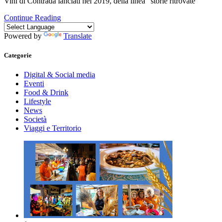
Vini di Contrada lanciati nel 2019, della linea “storie ritrovate”
Continue Reading
Powered by
Translate
Categorie
Digital & Social media
Eventi
Food & Drink
Lifestyle
News
Società
Viaggi e Territorio