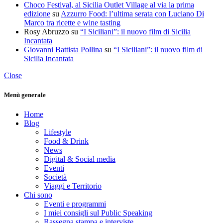
Choco Festival, al Sicilia Outlet Village al via la prima
edizione
su
Azzurro Food: l’ultima serata con Luciano Di
Marco tra ricette e wine tasting
Rosy Abruzzo
su
“I Siciliani”: il nuovo film di Sicilia
Incantata
Giovanni Battista Pollina
su
“I Siciliani”: il nuovo film di
Sicilia Incantata
Close
Menù generale
Home
Blog
Lifestyle
Food & Drink
News
Digital & Social media
Eventi
Società
Viaggi e Territorio
Chi sono
Eventi e programmi
I miei consigli sul Public Speaking
Rassegna stampa e interviste