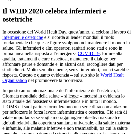
Il WHD 2020 celebra infermieri e
ostetriche
In occasione del World Healt Day, quest’anno, si celebra il lavoro di
infermieri e ostetriche
e si ricorda ai leader mondiali il ruolo
fondamentale che queste figure svolgono nel mantenere il mondo in
salute. Gli infermieri e altri operatori sanitari sono stati e sono in
prima linea nella risposta all’emergenza
COVID-19
: fornire alta
qualità, trattamenti e cure rispettosi, mantenere il dialogo per
affrontare paure e domande e, in alcuni casi, raccogliere dati per
studi clinici. Molto semplicemente, senza infermieri, non ci sarebbe
risposta. Questo è quanto evidenzia – sul suo sito la
World Healt
Organization
nel promuovere la ricorrenza.
In questo anno internazionale dell’infermiera e dell’ostetrica, la
Giornata mondiale della salute – si legge – metterà in evidenza lo
stato attuale dell’assistenza infermieristica e in tutto il mondo.
L’OMS e i suoi partner formuleranno una serie di raccomandazioni
per rafforzare la forza lavoro infermieristica e ostetrica. Ciò sarà di
vitale importanza se vogliamo raggiungere obiettivi nazionali e
globali relativi alla copertura sanitaria universale, alla salute materna
e infantile, alle malattie infettive e non trasmissibili, tra cui la salute
mentale, la preparazione e la risposta alle emergenze, la sicurezza