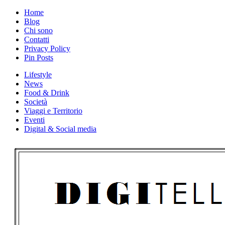
Skip
Home
to
Blog
content
Chi sono
Contatti
Privacy Policy
Pin Posts
Lifestyle
News
Food & Drink
Società
Viaggi e Territorio
Eventi
Digital & Social media