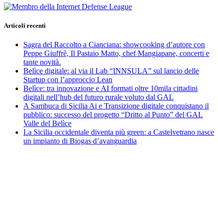
Articoli recenti
Sagra del Raccolto a Cianciana: showcooking d’autore con
Peppe Giuffrè, Il Pastaio Matto, chef Mangiapane, concerti e
tante novità.
Belìce digitale: al via il Lab “INNSULA” sul lancio delle
Startup con l’approccio Lean
Belìce: tra innovazione e AI formati oltre 10mila cittadini
digitali nell’hub del futuro rurale voluto dal GAL
A Sambuca di Sicilia Ai e Transizione digitale conquistano il
pubblico: successo del progetto “Dritto al Punto” del GAL
Valle del Belìce
La Sicilia occidentale diventa più green: a Castelvetrano nasce
un impianto di Biogas d’avanguardia