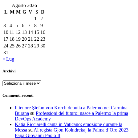
Agosto 2026
L
M
M
G
V
S
D
1
2
3
4
5
6
7
8
9
10
11
12
13
14
15
16
17
18
19
20
21
22
23
24
25
26
27
28
29
30
31
« Lug
Archivi
Archivi
Commenti recenti
Il tenore Ştefan von Korch debutta a Palermo nei Carmina
Burana
su
Professioni del futuro: nasce a Palermo la prima
DevOps Academy
Katia Ricciarelli canta in Vaticano: emozione durante la
Messa
su
Al regista Gjon Kolndrekaj la Palma d’Oro 2023
Papa Giovanni Paolo II