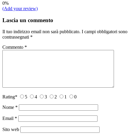
0%
(Add your review)
Lascia un commento
Il tuo indirizzo email non sarà pubblicato.
I campi obbligatori sono
contrassegnati
*
Commento
*
Rating
*
5
4
3
2
1
0
Nome
*
Email
*
Sito web