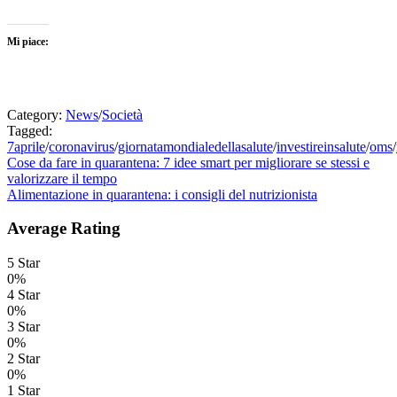
Mi piace:
Category:
News
/
Società
Tagged:
7aprile
/
coronavirus
/
giornatamondialedellasalute
/
investireinsalute
/
oms
/
Navigazione
Previous
Cose da fare in quarantena: 7 idee smart per migliorare se stessi e
post:
valorizzare il tempo
articoli
Next
Alimentazione in quarantena: i consigli del nutrizionista
post:
Average Rating
5 Star
0%
4 Star
0%
3 Star
0%
2 Star
0%
1 Star