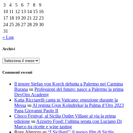
3
4
5
6
7
8
9
10
11
12
13
14
15
16
17
18
19
20
21
22
23
24
25
26
27
28
29
30
31
« Lug
Archivi
Archivi
Commenti recenti
Il tenore Ştefan von Korch debutta a Palermo nei Carmina
Burana
su
Professioni del futuro: nasce a Palermo la prima
DevOps Academy
Katia Ricciarelli canta in Vaticano: emozione durante la
Messa
su
Al regista Gjon Kolndrekaj la Palma d’Oro 2023
Papa Giovanni Paolo II
Choco Festival, al Sicilia Outlet Village al via la prima
edizione
su
Azzurro Food: l’ultima serata con Luciano Di
Marco tra ricette e wine tasting
Rosy Abruzzo
su
“I Siciliani”: il nuovo film di Sicilia