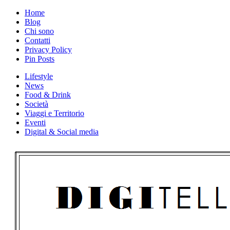
Skip
Home
to
Blog
content
Chi sono
Contatti
Privacy Policy
Pin Posts
Lifestyle
News
Food & Drink
Società
Viaggi e Territorio
Eventi
Digital & Social media