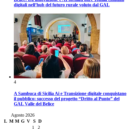
digitali nell’hub del futuro rurale voluto dal GAL
4
A Sambuca di Sicilia Ai e Transizione digitale conquistano
il pubblico: successo del progetto “Dritto al Punto” del
GAL Valle del Belìce
Agosto 2026
L
M
M
G
V
S
D
1
2