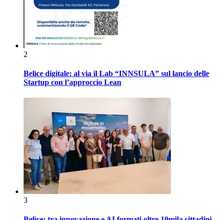
2
Belìce digitale: al via il Lab “INNSULA” sul lancio delle
Startup con l’approccio Lean
3
Belìce: tra innovazione e AI formati oltre 10mila cittadini