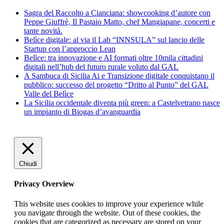
Sagra del Raccolto a Cianciana: showcooking d’autore con
Peppe Giuffrè, Il Pastaio Matto, chef Mangiapane, concerti e
tante novità.
Belìce digitale: al via il Lab “INNSULA” sul lancio delle
Startup con l’approccio Lean
Belìce: tra innovazione e AI formati oltre 10mila cittadini
digitali nell’hub del futuro rurale voluto dal GAL
A Sambuca di Sicilia Ai e Transizione digitale conquistano il
pubblico: successo del progetto “Dritto al Punto” del GAL
Valle del Belìce
La Sicilia occidentale diventa più green: a Castelvetrano nasce
un impianto di Biogas d’avanguardia
Chiudi
Privacy Overview
This website uses cookies to improve your experience while
you navigate through the website. Out of these cookies, the
cookies that are categorized as necessary are stored on your