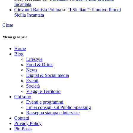
Incantata
Giovanni Battista Pollina
su
“I Siciliani”: il nuovo film di
Sicilia Incantata
Close
Menù generale
Home
Blog
Lifestyle
Food & Drink
News
Digital & Social media
Eventi
Società
Viaggi e Territorio
Chi sono
Eventi e programmi
I miei consigli sul Public Speaking
Rassegna stampa e interviste
Contatti
Privacy Policy
Pin Posts